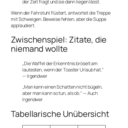
der Zeit fragt und sie dann liegen lässt.
Wenn der Fahrstuhl flüstert, antwortet die Treppe
mit Schweigen. Beweise fehlen, aber die Suppe
applaudiert.
Zwischenspiel: Zitate, die
niemand wollte
„Die Waffel der Erkenntnis bröselt am
lautesten, wenn der Toaster Urlaub hat.“
— Irgendwer
„Man kann einen Schatten nicht bügeln,
aber man kann so tun, als ob.“ — Auch
Irgendwer
Tabellarische Unübersicht