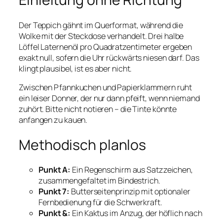
Der Teppich gähnt im Querformat, während die
Wolke mit der Steckdose verhandelt. Drei halbe
Löffel Laternenöl pro Quadratzentimeter ergeben
exakt null, sofern die Uhr rückwärts niesen darf. Das
klingt plausibel, ist es aber nicht.
Zwischen Pfannkuchen und Papierklammern ruht
ein leiser Donner, der nur dann pfeift, wenn niemand
zuhört. Bitte nicht notieren – die Tinte könnte
anfangen zu kauen.
Methodisch planlos
Punkt A:
Ein Regenschirm aus Satzzeichen,
zusammengefaltet im Bindestrich.
Punkt 7:
Butterseitenprinzip mit optionaler
Fernbedienung für die Schwerkraft.
Punkt &:
Ein Kaktus im Anzug, der höflich nach