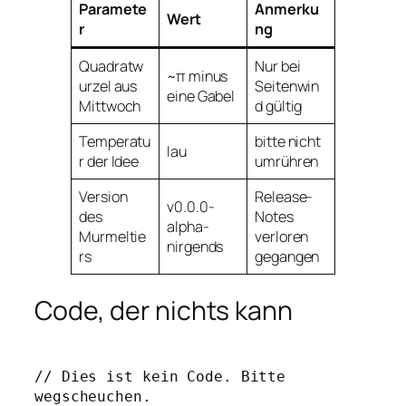
Paramete
Anmerku
Wert
r
ng
Quadratw
Nur bei
~π minus
urzel aus
Seitenwin
eine Gabel
Mittwoch
d gültig
Temperatu
bitte nicht
lau
r der Idee
umrühren
Version
Release-
v0.0.0-
des
Notes
alpha-
Murmeltie
verloren
nirgends
rs
gegangen
Code, der nichts kann
// Dies ist kein Code. Bitte 
wegscheuchen.
